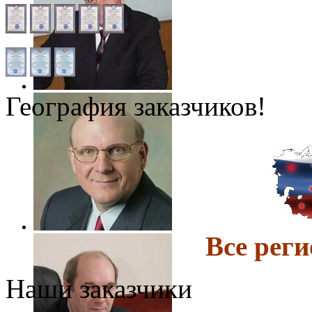
География заказчиков!
Все ре
Наши заказчики