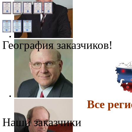
География заказчиков!
Все ре
Наши заказчики