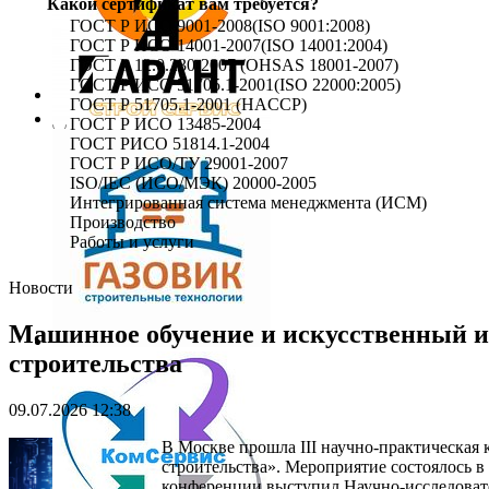
Какой сертификат вам требуется?
ГОСТ Р ИСО 9001-2008(ISO 9001:2008)
ГОСТ Р ИСО 14001-2007(ISO 14001:2004)
ГОСТ Р 12.0.230-2007 (OHSAS 18001-2007)
ГОСТ Р ИСО 51705.1-2001(ISO 22000:2005)
ГОСТ Р 51705.1-2001 (HACCP)
ГОСТ Р ИСО 13485-2004
ГОСТ РИСО 51814.1-2004
ГОСТ Р ИСО/ТУ 29001-2007
ISO/IEC (ИСО/МЭК) 20000-2005
Интегрированная система менеджмента (ИСМ)
Производство
Работы и услуги
Новости
Машинное обучение и искусственный и
строительства
09.07.2026 12:38
В Москве прошла III научно-практическа
строительства». Мероприятие состоялось
конференции выступил Научно-исследовате