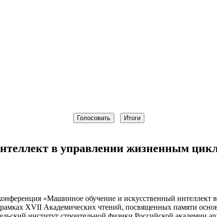
нтеллект в управлении жизненным цикл
я конференция «Машинное обучение и искусственный интеллект 
 в рамках XVII Академических чтений, посвященных памяти ос
льский институт строительной физики Российской академии арх