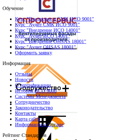
Обучение
Курс "Внедрение в СМК ИСО 9001"
Курс "Аудит СМК ИСО 9001"
Курс "Внедрение ИСО 14001"
Курс "Аудит ИСО 14001"
Курс "Внедрение OHSAS 18001"
Курс "Аудит OHSAS 18001"
Оформить заявку
Информация
Отзывы
Новости
О сертификации
История ИСО 9000
Системы Менеджмента
Сотрудничество
Законодательство
Контакты
Карта сайта
Информация о Органе
Рейтинг Стандартов