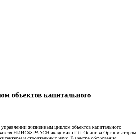
ом объектов капитального
в управлении жизненным циклом объектов капитального
нователя НИИСФ РААСН академика Г.Л. Осипова.Организатором
итектуры и строительных наук. В центре обсуждения -