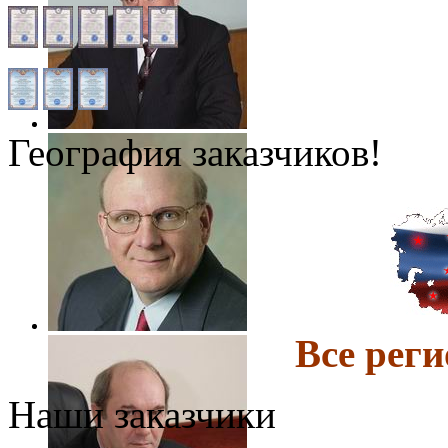
География заказчиков!
Все ре
Наши заказчики