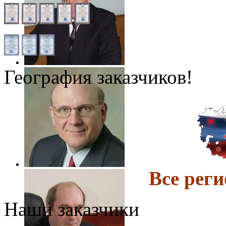
География заказчиков!
Все ре
Наши заказчики