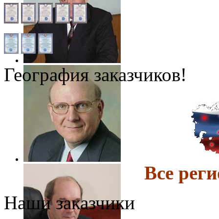
География заказчиков!
Все ре
Наши заказчики