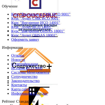
Обучение
Курс "Внедрение в СМК ИСО 9001"
Курс "Аудит СМК ИСО 9001"
Курс "Внедрение ИСО 14001"
Курс "Аудит ИСО 14001"
Курс "Внедрение OHSAS 18001"
Курс "Аудит OHSAS 18001"
Оформить заявку
Информация
Отзывы
Новости
О сертификации
История ИСО 9000
Системы Менеджмента
Сотрудничество
Законодательство
Контакты
Карта сайта
Информация о Органе
Рейтинг Стандартов