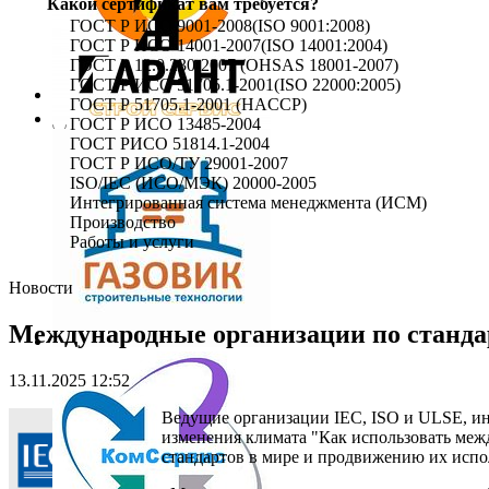
Какой сертификат вам требуется?
ГОСТ Р ИСО 9001-2008(ISO 9001:2008)
ГОСТ Р ИСО 14001-2007(ISO 14001:2004)
ГОСТ Р 12.0.230-2007 (OHSAS 18001-2007)
ГОСТ Р ИСО 51705.1-2001(ISO 22000:2005)
ГОСТ Р 51705.1-2001 (HACCP)
ГОСТ Р ИСО 13485-2004
ГОСТ РИСО 51814.1-2004
ГОСТ Р ИСО/ТУ 29001-2007
ISO/IEC (ИСО/МЭК) 20000-2005
Интегрированная система менеджмента (ИСМ)
Производство
Работы и услуги
Новости
Международные организации по стандар
13.11.2025 12:52
Ведущие организации IEC, ISO и ULSE, и
изменения климата "Как использовать меж
стандартов в мире и продвижению их испо