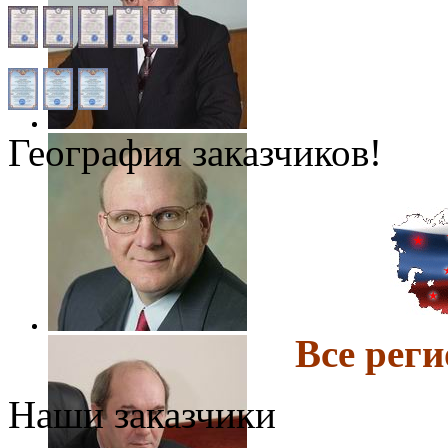
География заказчиков!
Все ре
Наши заказчики