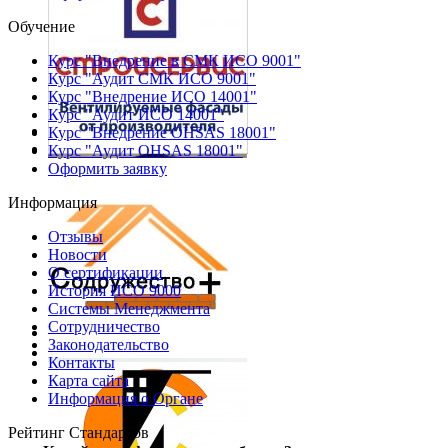
Обучение
Курс "Внедрение в СМК ИСО 9001"
Курс "Аудит СМК ИСО 9001"
Курс "Внедрение ИСО 14001"
Курс "Аудит ИСО 14001"
Курс "Внедрение OHSAS 18001"
Курс "Аудит OHSAS 18001"
Оформить заявку
Информация
Отзывы
Новости
О сертификации
История ИСО 9000
Системы Менеджмента
Сотрудничество
Законодательство
Контакты
Карта сайта
Информация о Органе
Рейтинг Стандартов