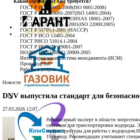
Какой сертификат вам требуется?
ГОСТ Р ИСО 9001-2008(ISO 9001:2008)
ГОСТ Р ИСО 14001-2007(ISO 14001:2004)
ГОСТ Р 12.0.230-2007 (OHSAS 18001-2007)
ГОСТ Р ИСО 51705.1-2001(ISO 22000:2005)
ГОСТ Р 51705.1-2001 (HACCP)
ГОСТ Р ИСО 13485-2004
ГОСТ РИСО 51814.1-2004
ГОСТ Р ИСО/ТУ 29001-2007
ISO/IEC (ИСО/МЭК) 20000-2005
Интегрированная система менеджмента (ИСМ)
Производство
Работы и услуги
Новости
DNV выпустила стандарт для безопасно
27.03.2026 12:07
Независимый эксперт в области энергети
системам для транспортировки водорода. 
инфраструктуры для работы с водородом.
1976 году. Рекомендации учитывают специ