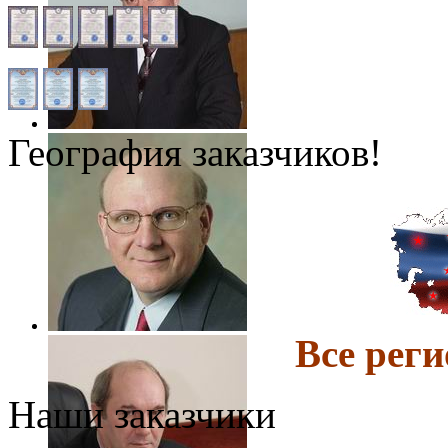
География заказчиков!
Все ре
Наши заказчики