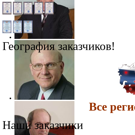
География заказчиков!
Все ре
Наши заказчики