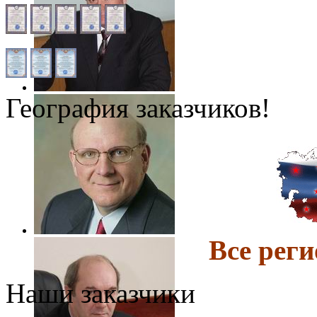
География заказчиков!
Все ре
Наши заказчики