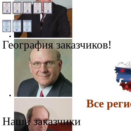
География заказчиков!
Все ре
Наши заказчики