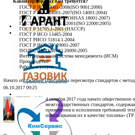
Какой сертификат вам требуется?
ГОСТ Р ИСО 9001-2008(ISO 9001:2008)
ГОСТ Р ИСО 14001-2007(ISO 14001:2004)
ГОСТ Р 12.0.230-2007 (OHSAS 18001-2007)
ГОСТ Р ИСО 51705.1-2001(ISO 22000:2005)
ГОСТ Р 51705.1-2001 (HACCP)
ГОСТ Р ИСО 13485-2004
ГОСТ РИСО 51814.1-2004
ГОСТ Р ИСО/ТУ 29001-2007
ISO/IEC (ИСО/МЭК) 20000-2005
Интегрированная система менеджмента (ИСМ)
Производство
Работы и услуги
Начато обсуждение Программы пересмотра стандартов с метод
06.10.2017 09:25
4 октября 2017 года начато общественное
межгосударственных стандартов, содержащ
применения и исполнения требований тех
использования их в качестве топлива» (Т