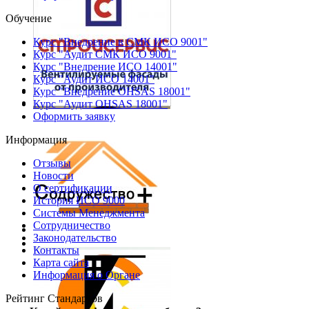
Обучение
Курс "Внедрение в СМК ИСО 9001"
Курс "Аудит СМК ИСО 9001"
Курс "Внедрение ИСО 14001"
Курс "Аудит ИСО 14001"
Курс "Внедрение OHSAS 18001"
Курс "Аудит OHSAS 18001"
Оформить заявку
Информация
Отзывы
Новости
О сертификации
История ИСО 9000
Системы Менеджмента
Сотрудничество
Законодательство
Контакты
Карта сайта
Информация о Органе
Рейтинг Стандартов