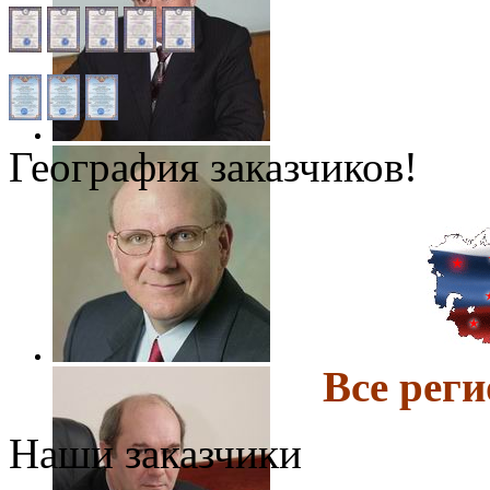
География заказчиков!
Все ре
Наши заказчики