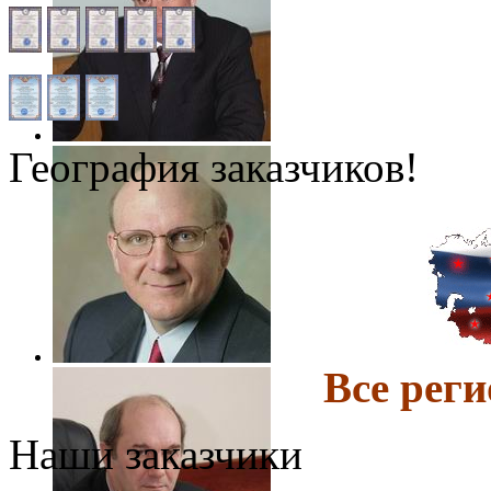
География заказчиков!
Все ре
Наши заказчики