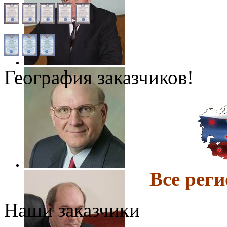
География заказчиков!
Все ре
Наши заказчики