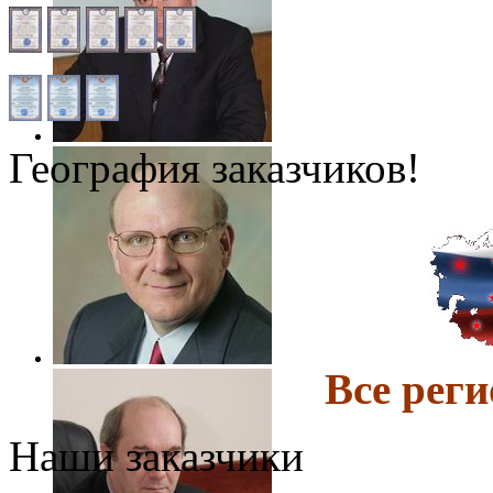
География заказчиков!
Все ре
Наши заказчики