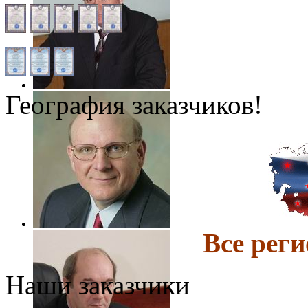
География заказчиков!
Все ре
Наши заказчики