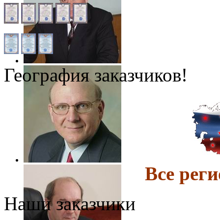
География заказчиков!
Все ре
Наши заказчики