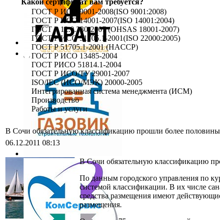
Какой сертификат вам требуется?
ГОСТ Р ИСО 9001-2008(ISO 9001:2008)
ГОСТ Р ИСО 14001-2007(ISO 14001:2004)
ГОСТ Р 12.0.230-2007 (OHSAS 18001-2007)
ГОСТ Р ИСО 51705.1-2001(ISO 22000:2005)
ГОСТ Р 51705.1-2001 (HACCP)
ГОСТ Р ИСО 13485-2004
ГОСТ РИСО 51814.1-2004
ГОСТ Р ИСО/ТУ 29001-2007
ISO/IEC (ИСО/МЭК) 20000-2005
Интегрированная система менеджмента (ИСМ)
Производство
Работы и услуги
В Сочи обязательную классификацию прошли более половины
06.12.2011 08:13
В Сочи обязательную классификацию про
По данным городского управления по кур
системой классификации. В их числе сан
средства размещения имеют действующие
размещения.