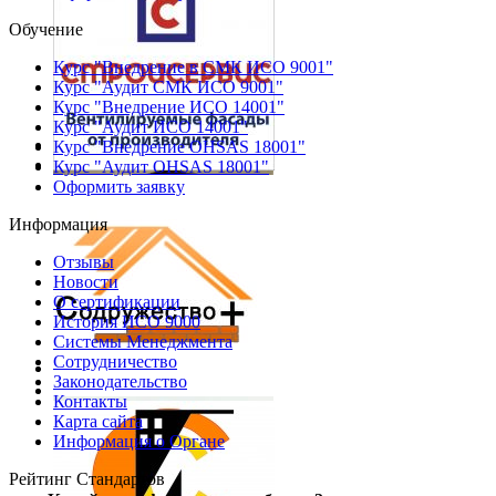
Обучение
Курс "Внедрение в СМК ИСО 9001"
Курс "Аудит СМК ИСО 9001"
Курс "Внедрение ИСО 14001"
Курс "Аудит ИСО 14001"
Курс "Внедрение OHSAS 18001"
Курс "Аудит OHSAS 18001"
Оформить заявку
Информация
Отзывы
Новости
О сертификации
История ИСО 9000
Системы Менеджмента
Сотрудничество
Законодательство
Контакты
Карта сайта
Информация о Органе
Рейтинг Стандартов