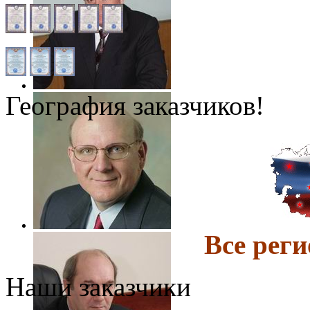
География заказчиков!
Все ре
Наши заказчики