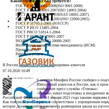
Какой сертификат вам требуется?
ГОСТ Р ИСО 9001-2008(ISO 9001:2008)
ГОСТ Р ИСО 14001-2007(ISO 14001:2004)
ГОСТ Р 12.0.230-2007 (OHSAS 18001-2007)
ГОСТ Р ИСО 51705.1-2001(ISO 22000:2005)
ГОСТ Р 51705.1-2001 (HACCP)
ГОСТ Р ИСО 13485-2004
ГОСТ РИСО 51814.1-2004
ГОСТ Р ИСО/ТУ 29001-2007
ISO/IEC (ИСО/МЭК) 20000-2005
Интегрированная система менеджмента (ИСМ)
Производство
Работы и услуги
В России меняется система маркировки алкоголя
07.10.2020 10:49
6 октября Минфин России сообщил о подг
Импортный алкоголь в России, как и прои
сообщении пресс-службы «Гознака».
«Гознак» начал подготовку к внедрению 
Российской Федерации. С 1 января 2021 года такими марками б
Как пояснили в «Гознаке», в соответствии с упрощенным пор
которое должно пройти с момента размещения заказа на изгото