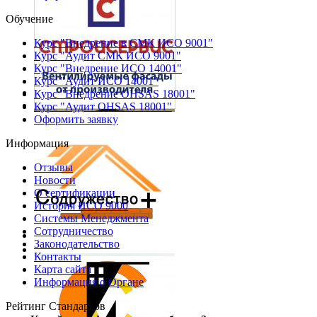
Обучение
Курс "Внедрение в СМК ИСО 9001"
Курс "Аудит СМК ИСО 9001"
Курс "Внедрение ИСО 14001"
Курс "Аудит ИСО 14001"
Курс "Внедрение OHSAS 18001"
Курс "Аудит OHSAS 18001"
Оформить заявку
Информация
Отзывы
Новости
О сертификации
История ИСО 9000
Системы Менеджмента
Сотрудничество
Законодательство
Контакты
Карта сайта
Информация о Органе
Рейтинг Стандартов