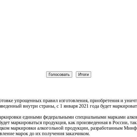
отовке упрощенных правил изготовления, приобретения и уничт
зведенный внутри страны, с 1 января 2021 года будет маркиров
маркировки едиными федеральными специальными марками алког
удет маркироваться продукция, как произведенная в России, та
ядком маркировки алкогольной продукции, разработанным Минф
вление марок до их получения заказчиком.