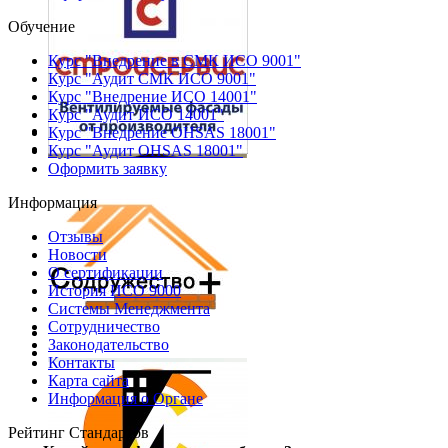
Обучение
Курс "Внедрение в СМК ИСО 9001"
Курс "Аудит СМК ИСО 9001"
Курс "Внедрение ИСО 14001"
Курс "Аудит ИСО 14001"
Курс "Внедрение OHSAS 18001"
Курс "Аудит OHSAS 18001"
Оформить заявку
Информация
Отзывы
Новости
О сертификации
История ИСО 9000
Системы Менеджмента
Сотрудничество
Законодательство
Контакты
Карта сайта
Информация о Органе
Рейтинг Стандартов