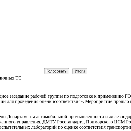
иничных ТС
редное заседание рабочей группы по подготовке к применению 
й для проведения оценкисоответствия». Мероприятие прошло п
тели Департамента автомобильной промышленности и железнод
оженного управления, ДМТУ Росстандарта, Приморского ЦСМ 
спытательных лабораторий по оценке соответствия транспортны