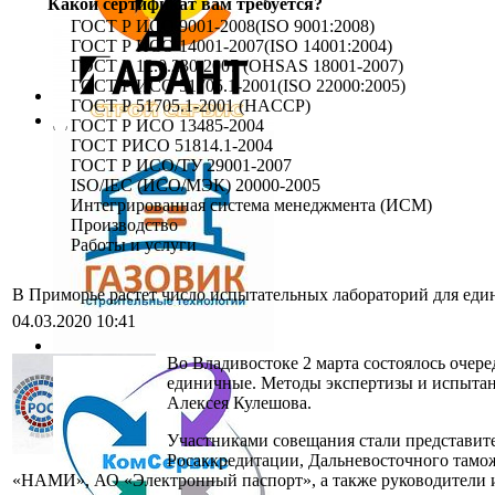
Какой сертификат вам требуется?
ГОСТ Р ИСО 9001-2008(ISO 9001:2008)
ГОСТ Р ИСО 14001-2007(ISO 14001:2004)
ГОСТ Р 12.0.230-2007 (OHSAS 18001-2007)
ГОСТ Р ИСО 51705.1-2001(ISO 22000:2005)
ГОСТ Р 51705.1-2001 (HACCP)
ГОСТ Р ИСО 13485-2004
ГОСТ РИСО 51814.1-2004
ГОСТ Р ИСО/ТУ 29001-2007
ISO/IEC (ИСО/МЭК) 20000-2005
Интегрированная система менеджмента (ИСМ)
Производство
Работы и услуги
В Приморье растет число испытательных лабораторий для ед
04.03.2020 10:41
Во Владивостоке 2 марта состоялось оче
единичные. Методы экспертизы и испытани
Алексея Кулешова.
Участниками совещания стали представи
Росаккредитации, Дальневосточного там
«НАМИ», АО «Электронный паспорт», а также руководители и