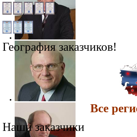
География заказчиков!
Все ре
Наши заказчики