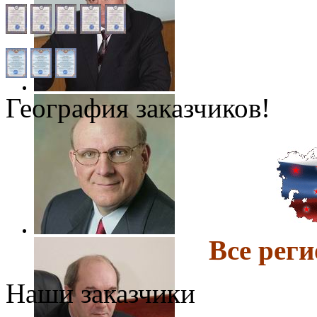
География заказчиков!
Все ре
Наши заказчики