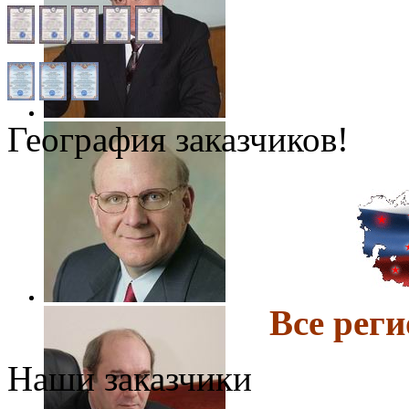
География заказчиков!
Все ре
Наши заказчики