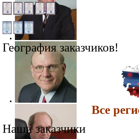
География заказчиков!
Все ре
Наши заказчики