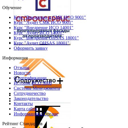
Обучение
Курс "Внедрение в СМК ИСО 9001"
Курс "Аудит СМК ИСО 9001"
Курс "Внедрение ИСО 14001"
Курс "Аудит ИСО 14001"
Курс "Внедрение OHSAS 18001"
Курс "Аудит OHSAS 18001"
Оформить заявку
Информация
Отзывы
Новости
О сертификации
История ИСО 9000
Системы Менеджмента
Сотрудничество
Законодательство
Контакты
Карта сайта
Информация о Органе
Рейтинг Стандартов