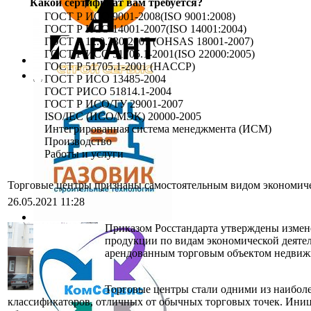
Какой сертификат вам требуется?
ГОСТ Р ИСО 9001-2008(ISO 9001:2008)
ГОСТ Р ИСО 14001-2007(ISO 14001:2004)
ГОСТ Р 12.0.230-2007 (OHSAS 18001-2007)
ГОСТ Р ИСО 51705.1-2001(ISO 22000:2005)
ГОСТ Р 51705.1-2001 (HACCP)
ГОСТ Р ИСО 13485-2004
ГОСТ РИСО 51814.1-2004
ГОСТ Р ИСО/ТУ 29001-2007
ISO/IEC (ИСО/МЭК) 20000-2005
Интегрированная система менеджмента (ИСМ)
Производство
Работы и услуги
Торговые центры признаны самостоятельным видом экономиче
26.05.2021 11:28
Приказом Росстандарта утверждены измен
продукции по видам экономической деяте
арендованным торговым объектом недвижи
Торговые центры стали одними из наиболее
классификаторов, отличных от обычных торговых точек. Ини