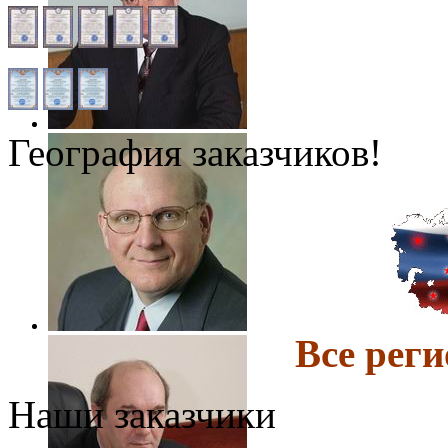
География заказчиков!
Все ре
Наши заказчики