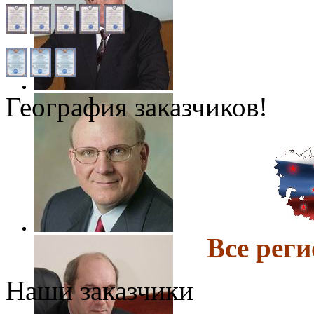
География заказчиков!
Все ре
Наши заказчики