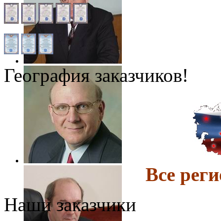
География заказчиков!
Все ре
Наши заказчики