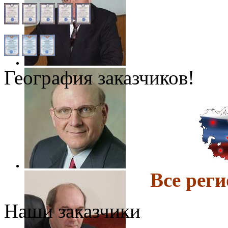
География заказчиков!
Все ре
Наши заказчики