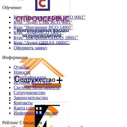
Обучение
Курс "Внедрение в СМК ИСО 9001"
Курс "Аудит СМК ИСО 9001"
Курс "Внедрение ИСО 14001"
Курс "Аудит ИСО 14001"
Курс "Внедрение OHSAS 18001"
Курс "Аудит OHSAS 18001"
Оформить заявку
Информация
Отзывы
Новости
О сертификации
История ИСО 9000
Системы Менеджмента
Сотрудничество
Законодательство
Контакты
Карта сайта
Информация о Органе
Рейтинг Стандартов