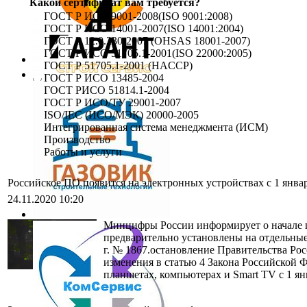
Какой сертификат вам требуется?
ГОСТ Р ИСО 9001-2008(ISO 9001:2008)
ГОСТ Р ИСО 14001-2007(ISO 14001:2004)
ГОСТ Р 12.0.230-2007 (OHSAS 18001-2007)
ГОСТ Р ИСО 51705.1-2001(ISO 22000:2005)
ГОСТ Р 51705.1-2001 (HACCP)
ГОСТ Р ИСО 13485-2004
ГОСТ РИСО 51814.1-2004
ГОСТ Р ИСО/ТУ 29001-2007
ISO/IEC (ИСО/МЭК) 20000-2005
Интегрированная система менеджмента (ИСМ)
Производство
Работы и услуги
Российское ПО появится на электронных устройствах с 1 январ
24.11.2020 10:20
Минцифры России информирует о начале п
предварительно установлены на отдельные
г. № 1867.остановление Правительства Ро
изменения в статью 4 Закона Российской 
планшетах, компьютерах и Smart TV с 1 ян