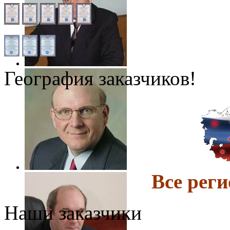
География заказчиков!
Все ре
Наши заказчики