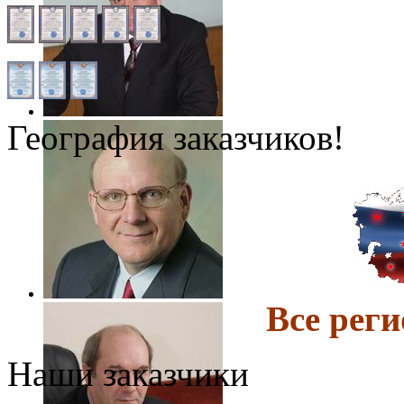
География заказчиков!
Все ре
Наши заказчики