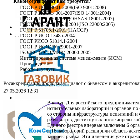
Какой сертификат вам требуется?
ГОСТ Р ИСО 9001-2008(ISO 9001:2008)
ГОСТ Р ИСО 14001-2007(ISO 14001:2004)
ГОСТ Р 12.0.230-2007 (OHSAS 18001-2007)
ГОСТ Р ИСО 51705.1-2001(ISO 22000:2005)
ГОСТ Р 51705.1-2001 (HACCP)
ГОСТ Р ИСО 13485-2004
ГОСТ РИСО 51814.1-2004
ГОСТ Р ИСО/ТУ 29001-2007
ISO/IEC (ИСО/МЭК) 20000-2005
Интегрированная система менеджмента (ИСМ)
Производство
Работы и услуги
Росаккредитация продолжает диалог с бизнесом и аккредито
27.05.2026 12:31
В канун Дня российского предприниматель
испытательных лабораторий и органов по 
со стороны инфраструктуры испытаний и с
результатов, достигнутых после апрельск
Единого реестра впервые включены 6 орга
и 16 лабораторий расширили область дея
запросы рынка. Эти изменения уже отражаю