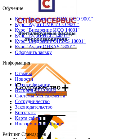
Обучение
Курс "Внедрение в СМК ИСО 9001"
Курс "Аудит СМК ИСО 9001"
Курс "Внедрение ИСО 14001"
Курс "Аудит ИСО 14001"
Курс "Внедрение OHSAS 18001"
Курс "Аудит OHSAS 18001"
Оформить заявку
Информация
Отзывы
Новости
О сертификации
История ИСО 9000
Системы Менеджмента
Сотрудничество
Законодательство
Контакты
Карта сайта
Информация о Органе
Рейтинг Стандартов