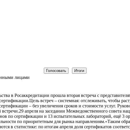
ванными лицами
ства в Росаккредитации прошла вторая встреча с представителя
сертификации.Цель встреч – системная: отслеживать, чтобы ра
ертификации – без увеличения сроков и стоимости услуг. Руко
ой встречи.29 апреля на заседании Межведомственного совета н
нов по сертификации и 13 испытательных лабораторий, ещё 3 ор
тельности по приоритетным для рынка направлениям.«Таким обр
тся в статистике: по итогам апреля доля сертификатов соответ