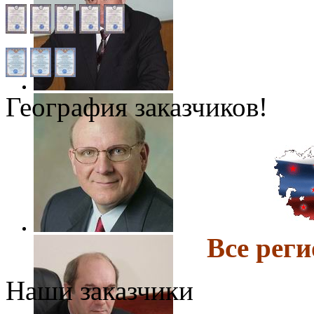
География заказчиков!
Все ре
Наши заказчики