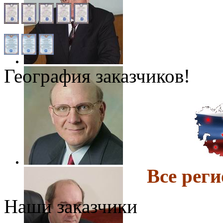
География заказчиков!
Все ре
Наши заказчики