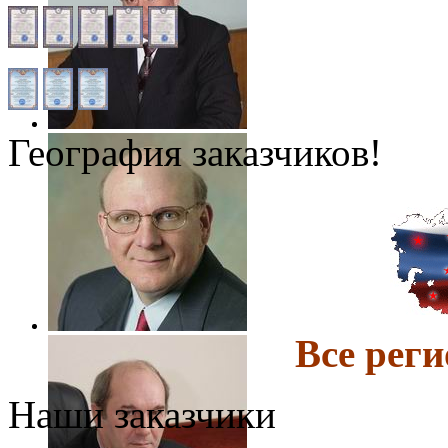
География заказчиков!
Все ре
Наши заказчики