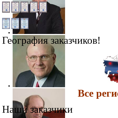
География заказчиков!
Все ре
Наши заказчики