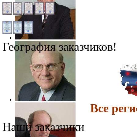
География заказчиков!
Все ре
Наши заказчики