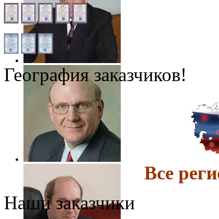
География заказчиков!
Все ре
Наши заказчики