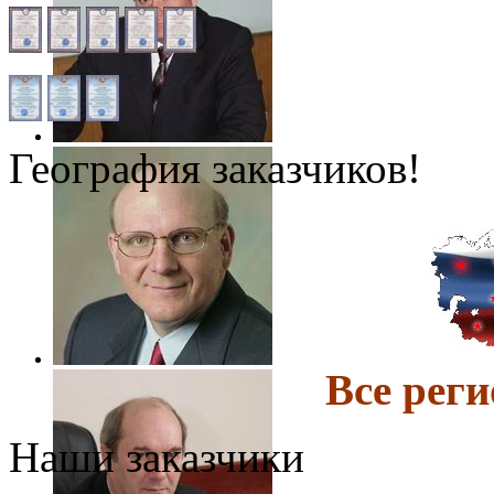
География заказчиков!
Все ре
Наши заказчики