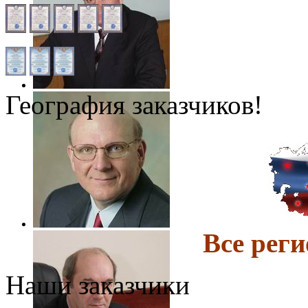
География заказчиков!
Все ре
Наши заказчики