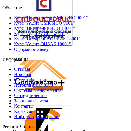
Обучение
Курс "Внедрение в СМК ИСО 9001"
Курс "Аудит СМК ИСО 9001"
Курс "Внедрение ИСО 14001"
Курс "Аудит ИСО 14001"
Курс "Внедрение OHSAS 18001"
Курс "Аудит OHSAS 18001"
Оформить заявку
Информация
Отзывы
Новости
О сертификации
История ИСО 9000
Системы Менеджмента
Сотрудничество
Законодательство
Контакты
Карта сайта
Информация о Органе
Рейтинг Стандартов