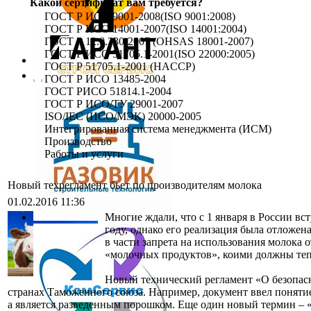
Какой сертификат вам требуется?
ГОСТ Р ИСО 9001-2008(ISO 9001:2008)
ГОСТ Р ИСО 14001-2007(ISO 14001:2004)
ГОСТ Р 12.0.230-2007 (OHSAS 18001-2007)
ГОСТ Р ИСО 51705.1-2001(ISO 22000:2005)
ГОСТ Р 51705.1-2001 (HACCP)
ГОСТ Р ИСО 13485-2004
ГОСТ РИСО 51814.1-2004
ГОСТ Р ИСО/ТУ 29001-2007
ISO/IEC (ИСО/МЭК) 20000-2005
Интегрированная система менеджмента (ИСМ)
Производство
Работы и услуги
Новый техрегламент бьет по производителям молока
01.02.2016 11:36
Многие ждали, что с 1 января в России в
году, однако его реализация была отложен
в части запрета на использования молока о
«молочных продуктов», коими должны тепер
Новый технический регламент «О безопас
странах Таможенного союза. Например, документ ввел понятие
а является разведенным порошком. Еще один новый термин – «