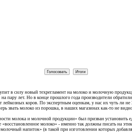
ступит в силу новый техрегламент на молоко и молочную продук
а на пару лет. Но в конце прошлого года производители обратили
т лейкозных коров. По экспертным оценкам, у нас их чуть ли не 
ь звать молоко из порошка, в наших магазинах как-то не видно
ности молока и молочной продукции» был призван установить 
 «восстановленное молоко» - именно так должны писать на этик
молочный напиток» (в такой при изготовлении которых добавлял