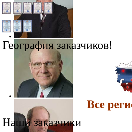
География заказчиков!
Все ре
Наши заказчики