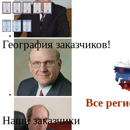
География заказчиков!
Все ре
Наши заказчики