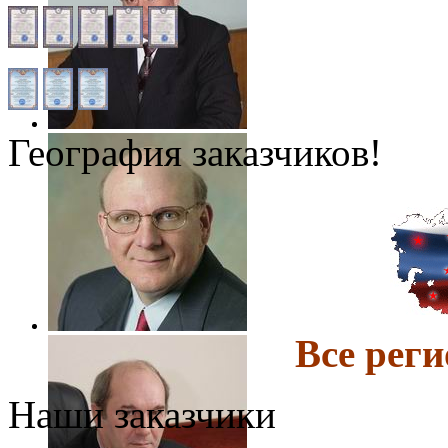
География заказчиков!
Все ре
Наши заказчики