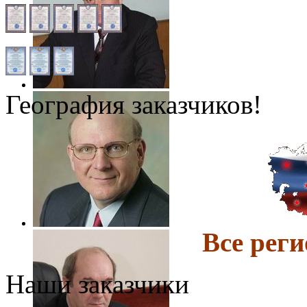
География заказчиков!
Все ре
Наши заказчики